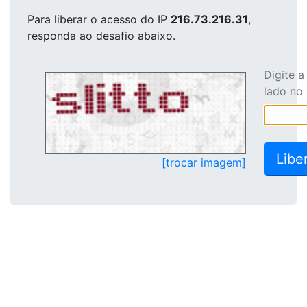
Para liberar o acesso
do IP
216.73.216.31
,
responda ao desafio abaixo.
Digite 
lado no
[trocar imagem]