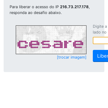
Para liberar o acesso
do IP
216.73.217.178
,
responda ao desafio abaixo.
Digite 
lado no
[trocar imagem]